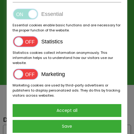
Essential
Essential cookies enable basic functions and are necessary for
the proper function of the website.
Statistics
Statistics cookies collect information anonymously. This
information helps us to understand how our visitors use our
website.
Marketing
Marketing cookies are used by third-party advertisers or
publishers to display personalized ads. They do this by tracking
MODULO DI CONTATTO
visitors across websites.
Accept all
Dì il nome *
Save