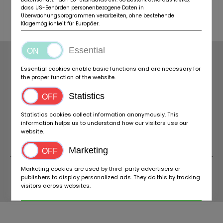
dass US-Behörden personenbezogene Daten in
Überwachungsprogrammen verarbeiten, ohne bestehende
Klagemöglichkeit für Europäer.
Essential
AZIENDE
RIGUARDO A NOI
Essential cookies enable basic functions and are necessary for
TERMINI
NOTIZIA
the proper function of the website.
PROTEZIONE DATI
DOMANDE FREQUENTI
Statistics
IMPRONTA
INFORMAZIONI SU
BIDACAMPER
IMPOSTAZIONI DEI COOKIE
CONTATTO
Statistics cookies collect information anonymously. This
information helps us to understand how our visitors use our
website.
Marketing
Marketing cookies are used by third-party advertisers or
publishers to display personalized ads. They do this by tracking
visitors across websites.
© 2026 BIDACAMPER
Accept all