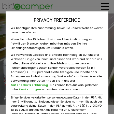
PRIVACY PREFERENCE
Wir benötigen Ihre Zustimmung, bevor Sie unsere Website weiter
besuchen können.
Wenn Sie unter 16 Jahre alt sind und Ihre Zustimmung zu
freiwilligen Diensten geben möchten, müssen Sie Ihre
Erziehungsberechtigten um Erlaubnis bitten.
Wir verwenden Cookies und andere Technologien auf unserer
Webseite. Einige von ihnen sind essenziell, während andere uns
helfen, diese Webseite und Ihre Erfahrung zu verbessern.
Personenbezogene Daten können verarbeitet werden (z. B. IP-
Adressen), z. B. für personalisierte Anzeigen und Inhalte oder
Anzeigen- und Inhaltsmessung. Weitere Informationen über die
Verwendung Ihrer Daten finden Sie in unserer
Datenschutzerklärung
. Sie können Ihre Auswahl jederzeit
unter
Einstellungen
widerrufen oder anpassen.
AvD Ratgeber
Einige Services verarbeiten personenbezogene Daten in den USA. Mit
Ihrer Einwilligung zur Nutzung dieser Services stimmen Sie auch der
Verarbeitung deiner Daten in den USA gemäß Art. 49 (1) lit. a DSGVO
zu. Das EuGH stuft die USA als Land mit unzureichendem
Datenschutz nach EU-Standards ein. So besteht etwa das Risiko,