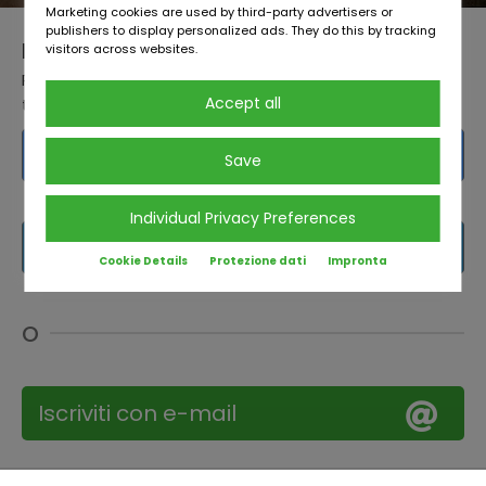
Marketing cookies are used by third-party advertisers or
publishers to display personalized ads. They do this by tracking
NON SEI ANCORA REGISTRATO?
visitors across websites.
Registrati gratuitamente e ottieni l'accesso diretto a
Accept all
tutti i veicoli
Iscriviti con Facebook
Save
Individual Privacy Preferences
Iscriviti con LinkedIn
Cookie Details
Protezione dati
Impronta
o
Iscriviti con e-mail